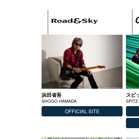
浜田省吾
スピ
SHOGO HAMADA
SPITZ
OFFICIAL SITE