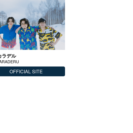
カラデル
ARADERU
OFFICIAL SITE