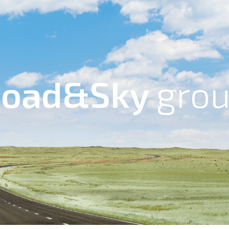
Road&Sky
gro