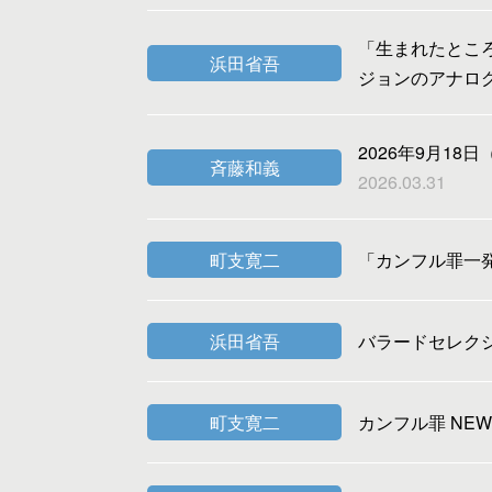
「生まれたところ
浜田省吾
ジョンのアナロ
2026年9月18日
斉藤和義
2026.03.31
町支寛二
「カンフル罪一
浜田省吾
バラードセレク
町支寛二
カンフル罪 NEW