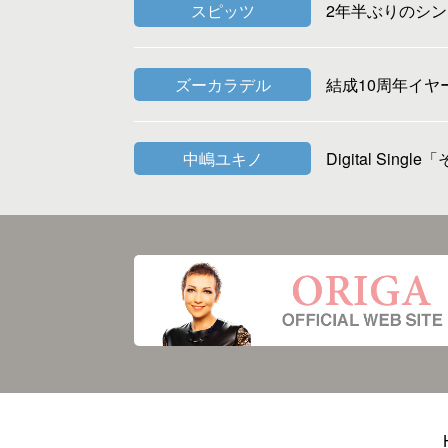
スピッツ
2年半ぶりのシング
ズーカラデル
結成10周年イヤ
中嶋ユキノ
Digital Si